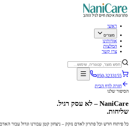
ראשי
מוצרים
אודותינו
המלצות
צרו קשר
050-3233155
חזרה לדף הבית
הסיפור שלנו
NaniCare – לא עסק רגיל.
שליחות.
כל פיתוח חדש וכל פתרון לאדם נזקק – ניצחון קטן עבורנו וגדול עבור האד