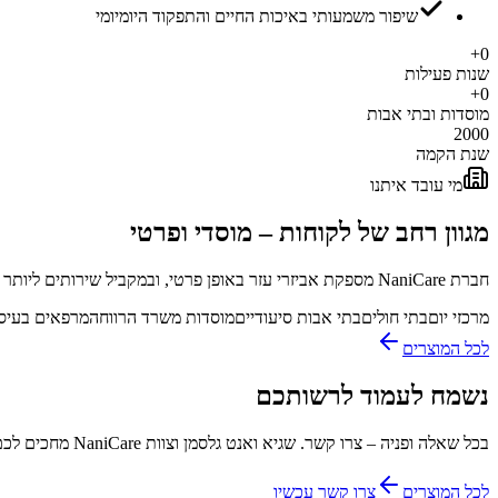
שיפור משמעותי באיכות החיים והתפקוד היומיומי
+
0
שנות פעילות
+
0
מוסדות ובתי אבות
2000
שנת הקמה
מי עובד איתנו
מגוון רחב של לקוחות – מוסדי ופרטי
חברת NaniCare מספקת אביזרי עזר באופן פרטי, ובמקביל שירותים ליותר מ-150 בתי אבות, מוסדות ומעונות של משרד הרווחה ברחבי הארץ – עם פתרונות לוגיסטיים בהתאמה אישית.
מרכזי יום
בתי חולים
בתי אבות סיעודיים
מוסדות משרד הרווחה
מרפאים בעיס
לכל המוצרים
נשמח לעמוד לרשותכם
בכל שאלה ופניה – צרו קשר. שגיא ואנט גלסמן וצוות NaniCare מחכים לכם.
לכל המוצרים
צרו קשר עכשיו