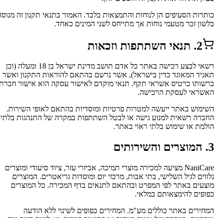
כותרות הסעיפים הן לנוחות והתמצאות בלבד. האמור בתנאי תקנון זה מנוסח
בלשון זכר מטעמי נוחות אך מתייחס לשני המינים כאחד.
2. תנאי השתתפות וזכאות
רשאי לבצע רכישה באתר כל אדם תושב מדינת ישראל בן 18 ומעלה (וכן
תאגיד המאוגד כדין בישראל), אשר נרשם בהתאם להוראות התקנון ואשר
ברשותו כרטיס אשראי תקף. תנאי מוקדם לאישור עסקה הוא אישור חברת
האשראי לעסקת הרכישה.
השימוש באתר ייעשה למטרות פרטיות ומוסדיות בהתאם לאופי השירות.
החברה רשאית למנוע גישה או לבטל השתתפות במקרה של התנהגות בלתי
הולמת או שימוש בלתי ראוי באתר.
3. המוצרים והשירותים
NaniCare מציעה למכירה מוצרי תמיכה, אביזרי עזר, ציוד סיעודי ומוצרים
נלווים לגיל השלישי, בתי אבות, מרכזי יום ומוסדות גריאטרים. המוצרים
מוצעים באתר לפי המפרט ובהתאם לתנאים בדף המכירה. כל המוצרים
כפופים להימצאותם במלאי.
המחירים באתר כוללים מע"מ. המחירים כפופים לשינוי ללא הודעה