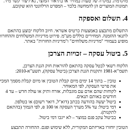
מוקדמת. במקרה של טעות במחיר או בתיאור המוצר, נא ליצור קשר מיד.
תמונות המוצרים הן להמחשה בלבד – המפרט הרלוונטי הוא שקובע.
4. תשלום ואספקה
התשלום מתבצע באמצעות כרטיס אשראי. חיוב הלקוח יבוצע בהתאם
לתנאי ההזמנה. המחירים כוללים מע"מ. פירוט מדיניות המשלוחים וההחזרות
מופיע בעמודי "מדיניות משלוחים" ו"מדיניות החזרות" באתר.
5. ביטול עסקה – זכויות הצרכן
הלקוח רשאי לבטל עסקה בהתאם להוראות חוק הגנת הצרכן,
תשמ"א-1981 ותקנות הגנת הצרכן (ביטול עסקה), תשע"א-2010:
טובין – בתוך 14 ימים מיום קבלת הטובין או מיום קבלת מסמך המכיל
את פרטי העסקה, לפי המאוחר.
לקוחות שהם אדם עם מוגבלות, אזרח ותיק או עולה חדש – עד 4
חודשים באותם תנאים.
ביטול יעשה בהודעה בכתב (דוא"ל, דואר רשום) או בטלפון.
דמי ביטול: עד 5% מערך העסקה או 100 ₪, לפי הנמוך (בהתאם
לתקנות).
בביטול עקב פגם במוצר – לא ייגבו דמי ביטול.
הטובין יוחזרו באריזתם המקורית, ללא שימוש ופגם. ההחזרה תתבצע