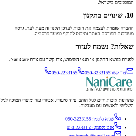
המוסמכים בישראל.
10. שינויים בתקנון
החברה שומרת לעצמה את הזכות לעדכן תקנון זה מעת לעת. גרסה
מעודכנת תפורסם באתר ותיכנס לתוקף במועד פרסומה.
שאלות? נשמח לעזור
לפניות בנושא התקנון או תנאי השימוש, צרו קשר עם צוות NaniCare.
צרו קשר
050-3233155
050-2233155
פתרונות איכות חיים לגיל הזהב. ציוד סיעודי, אביזרי עזר ומוצרי תמיכה לגיל
השלישי ולאנשים עם מוגבלות.
שגיא גלסמן:
050-3233155
אנט גלסמן:
050-2233155
nanicare4u@gmail.com