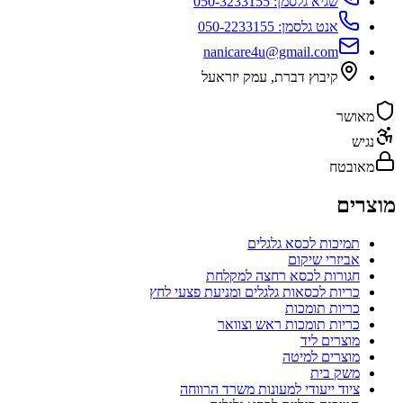
שגיא גלסמן:
050-3233155
אנט גלסמן:
050-2233155
nanicare4u@gmail.com
קיבוץ דברת
,
עמק יזראעל
מאושר
נגיש
מאובטח
מוצרים
תמיכות לכסא גלגלים
אביזרי שיקום
חגורות לכסא רחצה למקלחת
כריות לכסאות גלגלים ומניעת פצעי לחץ
כריות תומכות
כריות תומכות ראש וצוואר
מוצרים ליד
מוצרים למיטה
משק בית
ציוד ייעודי למעונות משרד הרווחה