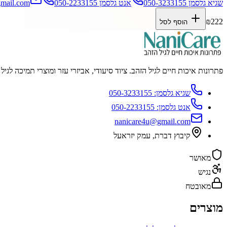
שגיא גלסמן
050-3233155
אנט גלסמן
050-2233155
mail.com
₪
222
הוסף לסל
פתרונות איכות חיים לגיל הזהב. ציוד סיעודי, אביזרי עזר ומוצרי תמיכה לגי
שגיא גלסמן:
050-3233155
אנט גלסמן:
050-2233155
nanicare4u@gmail.com
קיבוץ דברת
,
עמק יזראעל
מאושר
נגיש
מאובטח
מוצרים