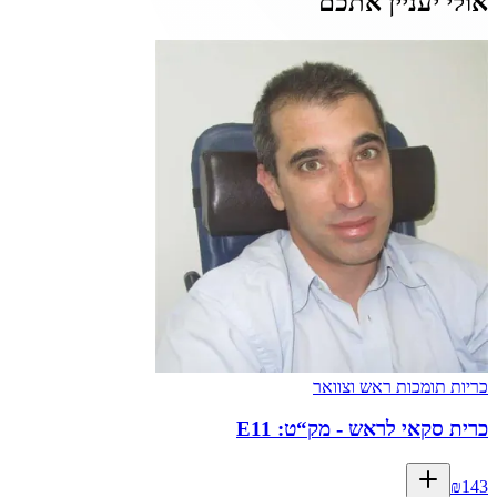
אולי יעניין אתכם
כריות תומכות ראש וצוואר
כרית סקאי לראש - מק“ט: E11
₪
143