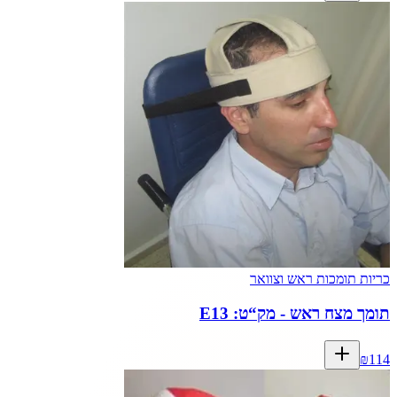
כריות תומכות ראש וצוואר
תומך מצח ראש - מק“ט: E13
₪
114