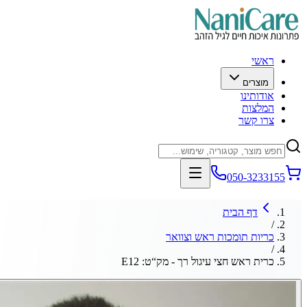
ראשי
מוצרים
אודותינו
המלצות
צרו קשר
050-3233155
דף הבית
/
כריות תומכות ראש וצוואר
/
כרית ראש חצי עיגול רך - מק“ט: E12