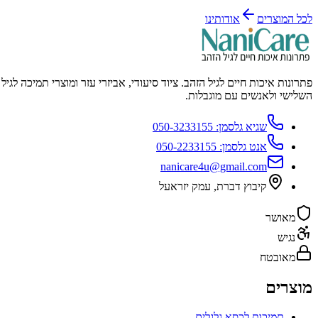
לכל המוצרים
אודותינו
פתרונות איכות חיים לגיל הזהב. ציוד סיעודי, אביזרי עזר ומוצרי תמיכה לגיל
השלישי ולאנשים עם מוגבלות.
שגיא גלסמן:
050-3233155
אנט גלסמן:
050-2233155
nanicare4u@gmail.com
קיבוץ דברת
,
עמק יזראעל
מאושר
נגיש
מאובטח
מוצרים
תמיכות לכסא גלגלים